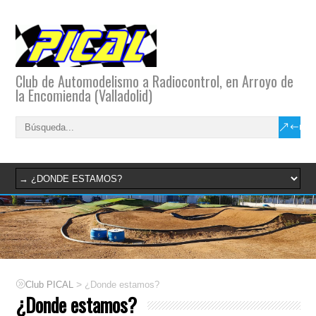
Club de Automodelismo a Radiocontrol, en Arroyo de
la Encomienda (Valladolid)
>
Club PICAL
¿Donde estamos?
¿Donde estamos?