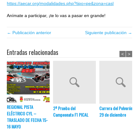
https://aecar.org/modalidades.php?tipo=pe&zona=casl
Anímate a participar, ¡te lo vas a pasar en grande!
← Publicación anterior
Siguiente publicación →
Entradas relacionadas
<
>
REGIONAL PISTA
2ª Prueba del
Carrera del Polvorón F1,
ELÉCTRICO CYL –
Campeonato F1 PICAL
29 de diciembre
TRASLADO DE FECHA 15-
16 MAYO