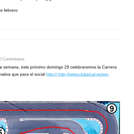
de febrero
0 Comentarios
 de semana, este próximo domingo 29 celebraremos la Carrera
ativa que para el social
http:// http://www.clubpical.es/wp-
f