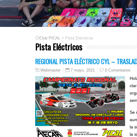
>
Club PICAL
Pista Eléctricos
Pista Eléctricos
REGIONAL PISTA ELÉCTRICO CYL – TRASLA
7 mayo, 2021
0 Comentarios
Webmaster
Hol
cla
org
sem
Se 
aum
la 
la 