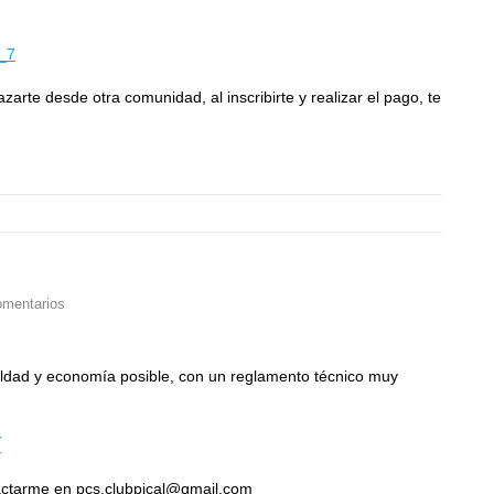
l_7
zarte desde otra comunidad, al inscribirte y realizar el pago, te
omentarios
ldad y economía posible, con un reglamento técnico muy
í
actarme en pcs.clubpical@gmail.com