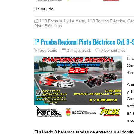
Un saludo
1/10 Formula 1 y Le Mans
,
1/10 Touring Eléctrico
,
Gen
Pista Eléctricos
1ª Prueba Regional Pista Eléctricos CyL 8-
2 mayo, 2021
0 Comentarios
Secretario
El c
Cas
día
Aní
y T
Cam
act
en 
mec
El sábado 8 haremos tandas de entrenos y el doming