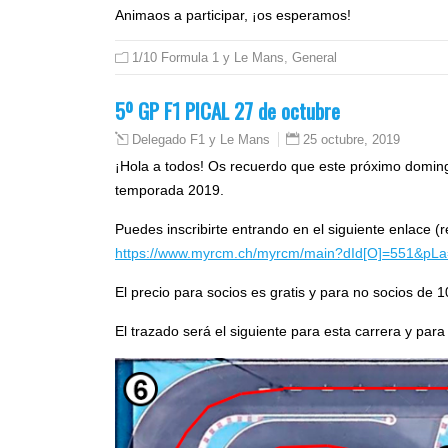
Animaos a participar, ¡os esperamos!
1/10 Formula 1 y Le Mans
,
General
5º GP F1 PICAL 27 de octubre
25 octubre, 2019
Delegado F1 y Le Mans
¡Hola a todos! Os recuerdo que este próximo domin
temporada 2019.
Puedes inscribirte entrando en el siguiente enlace 
https://www.myrcm.ch/myrcm/main?dId[O]=551&pLa=
El precio para socios es gratis y para no socios de 
El trazado será el siguiente para esta carrera y para