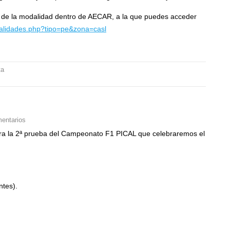
as de la modalidad dentro de AECAR, a la que puedes acceder
dalidades.php?tipo=pe&zona=casl
ta
entarios
 para la 2ª prueba del Campeonato F1 PICAL que celebraremos el
ntes).