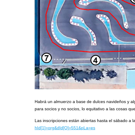
Habrá un almuerzo a base de dulces navideños y alg
para socios y no socios, lo equitativo a las cosas 
Las inscripciones están abiertas hasta el sábado a 
hId[1]=org&dId[O]=551&pLa=es