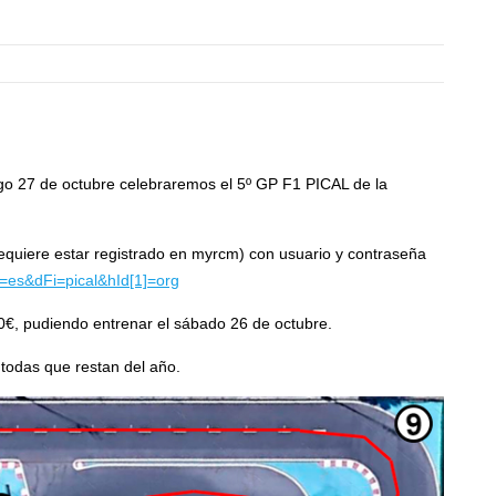
go 27 de octubre celebraremos el 5º GP F1 PICAL de la
(requiere estar registrado en myrcm) con usuario y contraseña
es&dFi=pical&hId[1]=org
10€, pudiendo entrenar el sábado 26 de octubre.
 todas que restan del año.