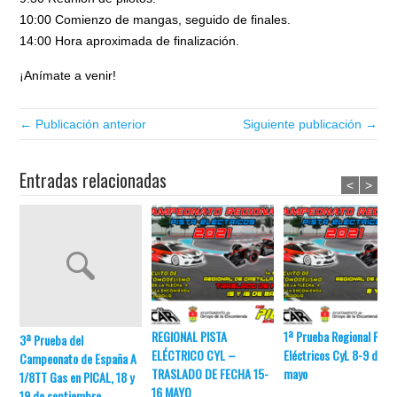
10:00 Comienzo de mangas, seguido de finales.
14:00 Hora aproximada de finalización.
¡Anímate a venir!
← Publicación anterior
Siguiente publicación →
Entradas relacionadas
<
>
REGIONAL PISTA
1ª Prueba Regional Pist
3ª Prueba del
ELÉCTRICO CYL –
Eléctricos CyL 8-9 de
Campeonato de España A
TRASLADO DE FECHA 15-
mayo
1/8TT Gas en PICAL, 18 y
16 MAYO
19 de septiembre