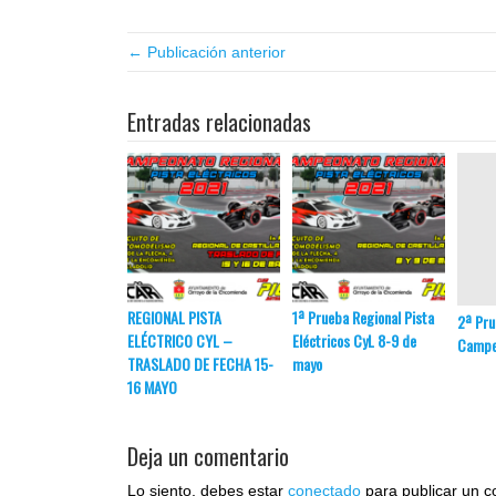
← Publicación anterior
Entradas relacionadas
REGIONAL PISTA
1ª Prueba Regional Pista
2ª Pru
ELÉCTRICO CYL –
Eléctricos CyL 8-9 de
Campe
TRASLADO DE FECHA 15-
mayo
16 MAYO
Deja un comentario
Lo siento, debes estar
conectado
para publicar un c