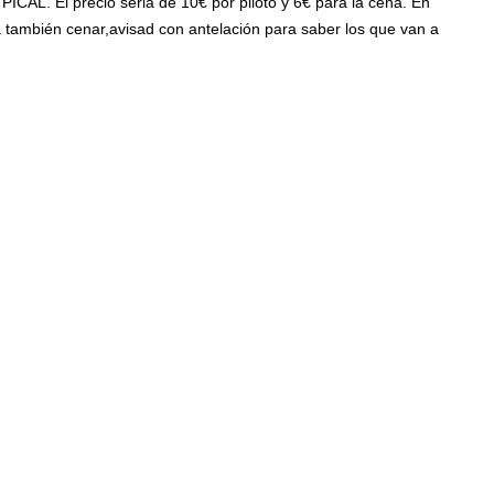
ICAL. El precio seria de 10€ por piloto y 6€ para la cena. En
a también cenar,avisad con antelación para saber los que van a