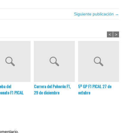
Siguiente publicación →
<
>
GP F1 
eba del
Carrera del Polvorón F1,
5º GP F1 PICAL 27 de
7 al 8
onato F1 PICAL
29 de diciembre
octubre
omentario.