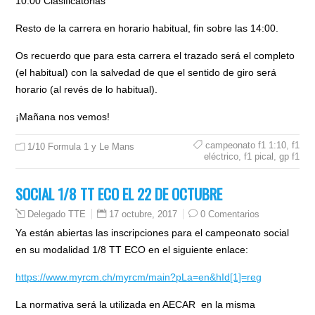
10:00 Clasificatorias
Resto de la carrera en horario habitual, fin sobre las 14:00.
Os recuerdo que para esta carrera el trazado será el completo
(el habitual) con la salvedad de que el sentido de giro será
horario (al revés de lo habitual).
¡Mañana nos vemos!
campeonato f1 1:10
,
f1
1/10 Formula 1 y Le Mans
eléctrico
,
f1 pical
,
gp f1
SOCIAL 1/8 TT ECO EL 22 DE OCTUBRE
17 octubre, 2017
0 Comentarios
Delegado TTE
Ya están abiertas las inscripciones para el campeonato social
en su modalidad 1/8 TT ECO en el siguiente enlace:
https://www.myrcm.ch/myrcm/main?pLa=en&hId[1]=reg
La normativa será la utilizada en AECAR en la misma