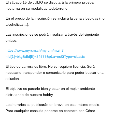
El sábado 15 de JULIO se disputará la primera prueba
nocturna en su modalidad todoterreno.
En el precio de la inscripción se incluirá la cena y bebidas (no
alcoholicas…).
Las inscripciones se podrán realizar a través del siguiente
enlace:
https://www.myrcm.ch/myrcm/main?
hId[1]=bkg&dId[E]=34579&pLa=es&tType=classic
El tipo de carrera es libre. No se requiere licencia. Será
necesario transponder o comunicarlo para poder buscar una
solución.
El objetivo es pasarlo bien y estar en el mejor ambiente
disfrutando de nuestro hobby.
Los horarios se publicarán en breve en este mismo medio.
Para cualquier consulta ponerse en contacto con César.