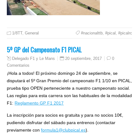
1/8TT
,
General
#nacionalttb
,
#pical
,
#picalrc
5º GP del Campeonato F1 PICAL
20 septiembre, 2017
0
Delegado F1 y Le Mans
Comentarios
¡Hola a todos! El próximo domingo 24 de septiembre, se
disputará el 5º Gran Premio del campeonato F1 1/10 en PICAL,
prueba tipo OPEN perteneciente a nuestro campeonato social.
Las reglas para esta carrera son las habituales de la modalidad
F1:
Reglamento GP F1 2017
La inscripción para socios es gratuita y para no socios 10€,
pudiendo disfrutar del sábado para entrenos (contactar
previamente con
formula1@clubpical.es
).