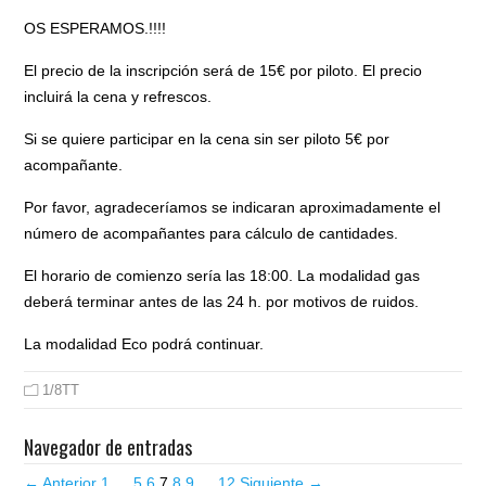
OS ESPERAMOS.!!!!
El precio de la inscripción será de 15€ por piloto. El precio
incluirá la cena y refrescos.
Si se quiere participar en la cena sin ser piloto 5€ por
acompañante.
Por favor, agradeceríamos se indicaran aproximadamente el
número de acompañantes para cálculo de cantidades.
El horario de comienzo sería las 18:00. La modalidad gas
deberá terminar antes de las 24 h. por motivos de ruidos.
La modalidad Eco podrá continuar.
1/8TT
Navegador de entradas
← Anterior
1
…
5
6
7
8
9
…
12
Siguiente →